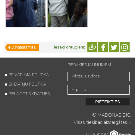
Iesaki draugiem:
ATGRIEZTIES
PIESAKIES JAUNUMIEM
PRIVĀTUMA POLITIKA
SĪKDATŅU POLITIKA
PIELĀGOT SĪKDATNES
PIETEIKTIES
© MADONAS BJC.
Visas tiesības aizsargātas.
»
IZGATAVOJA