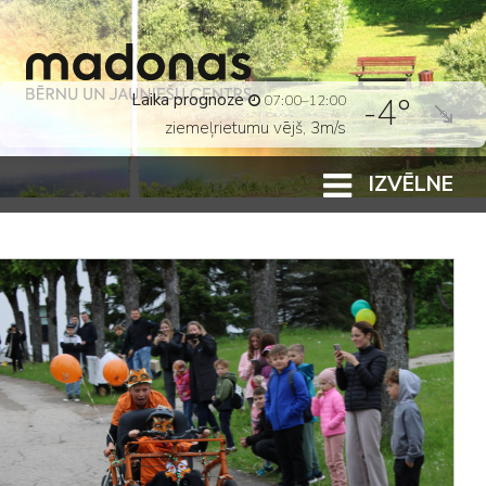
Vārda dienas:
Madara, Genoveva
IZVĒLNE