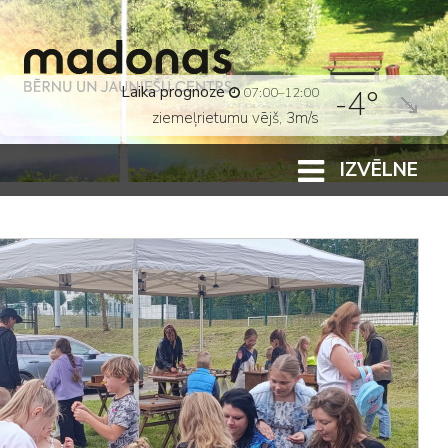
Laika prognoze
-4°
07:00–12:00
ziemeļrietumu vējš, 3m/s
IZVĒLNE