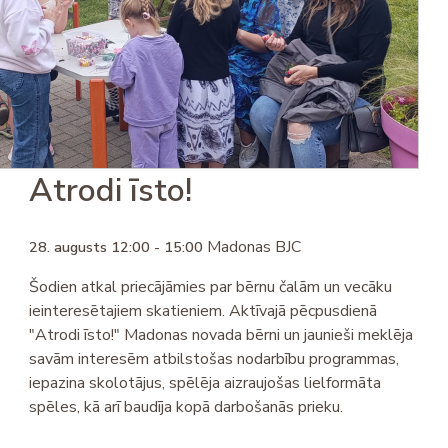
Atrodi īsto!
Madonas BJC
28. augusts 12:00 - 15:00
Šodien atkal priecājāmies par bērnu čalām un vecāku
ieinteresētajiem skatieniem. Aktīvajā pēcpusdienā
"Atrodi īsto!" Madonas novada bērni un jaunieši meklēja
savām interesēm atbilstošas nodarbību programmas,
iepazina skolotājus, spēlēja aizraujošas lielformāta
spēles, kā arī baudīja kopā darbošanās prieku.