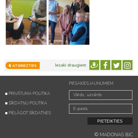
Iesaki draugiem:
ATGRIEZTIES
PIESAKIES JAUNUMIEM
PRIVĀTUMA POLITIKA
SĪKDATŅU POLITIKA
PIELĀGOT SĪKDATNES
PIETEIKTIES
© MADONAS BJC.