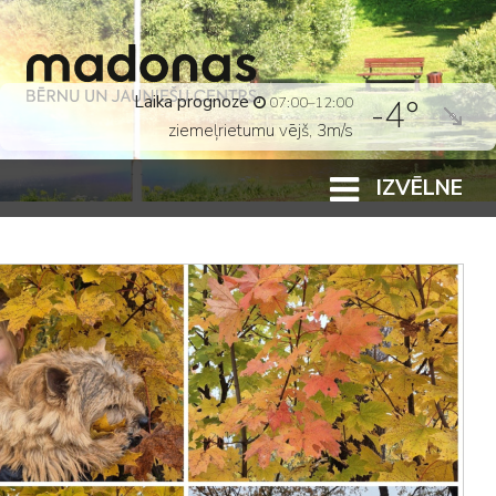
Laika prognoze
-4°
07:00–12:00
ziemeļrietumu vējš, 3m/s
IZVĒLNE