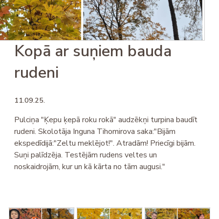
Kopā ar suņiem bauda
rudeni
11.09.25.
Pulciņa "Ķepu ķepā roku rokā" audzēkņi turpina baudīt
rudeni. Skolotāja Inguna Tihomirova saka:"Bijām
ekspedīdijā:"Zeltu meklējot!". Atradām! Priecīgi bijām.
Suņi palīdzēja. Testējām rudens veltes un
noskaidrojām, kur un kā kārta no tām augusi."