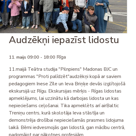
Audzēkņi iepazīst lidostu
Rīga
11. maijs 09:00 - 18:00
11.maijā Teātra studija "Pilnpiens" Madonas BJC un
programmas "Proti palīdzēt"audzēkņi kopā ar saviem
pedagogiem Inese Zīle un Ieva Briņķe devās izglítojošā
ekskursijā uz Rígu. Ekskursijas mērķis - Rígas lidostas
apmeklējums, lai uzzinātu kā darbojas lidosta un kas
nepieciešams ceļošanai. Tika apmeklèts arí airBaltic
Treniņu centrs, kurā skolotāja Ieva stāstīja un
demonstrēja drošībai nepieciešamās prasmes lidojuma
laikā. Bērni iedvesmojās gan lidostā, gan mācību centrā,
padomājot par nākotnes profesijām.