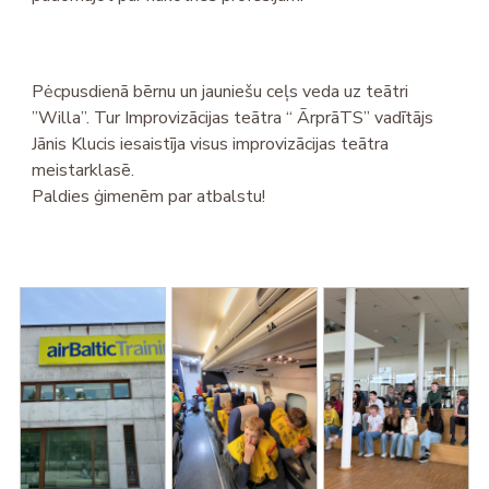
Pėcpusdienā bērnu un jauniešu ceļs veda uz teātri
”Willa”. Tur Improvizācijas teātra “ ĀrprāTS” vadītājs
Jānis Klucis iesaistīja visus improvizācijas teātra
meistarklasē.
Paldies ġimenēm par atbalstu!