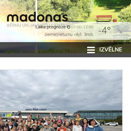
Laika prognoze
-4°
07:00–12:00
ziemeļrietumu vējš, 3m/s
IZVĒLNE