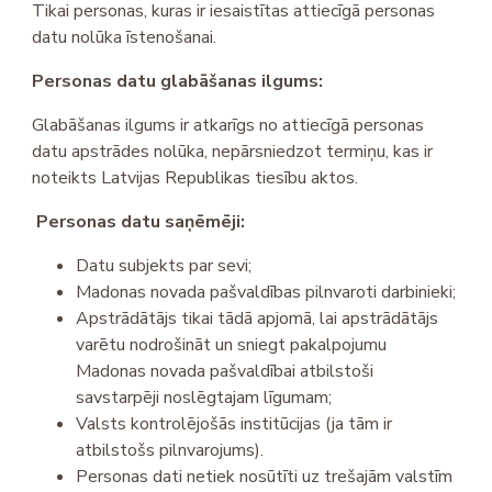
Tikai personas, kuras ir iesaistītas attiecīgā personas
datu nolūka īstenošanai.
Personas datu glabāšanas ilgums:
Glabāšanas ilgums ir atkarīgs no attiecīgā personas
datu apstrādes nolūka, nepārsniedzot termiņu, kas ir
noteikts Latvijas Republikas tiesību aktos.
Personas datu saņēmēji:
Datu subjekts par sevi;
Madonas novada pašvaldības pilnvaroti darbinieki;
Apstrādātājs tikai tādā apjomā, lai apstrādātājs
varētu nodrošināt un sniegt pakalpojumu
Madonas novada pašvaldībai atbilstoši
savstarpēji noslēgtajam līgumam;
Valsts kontrolējošās institūcijas (ja tām ir
atbilstošs pilnvarojums).
Personas dati netiek nosūtīti uz trešajām valstīm