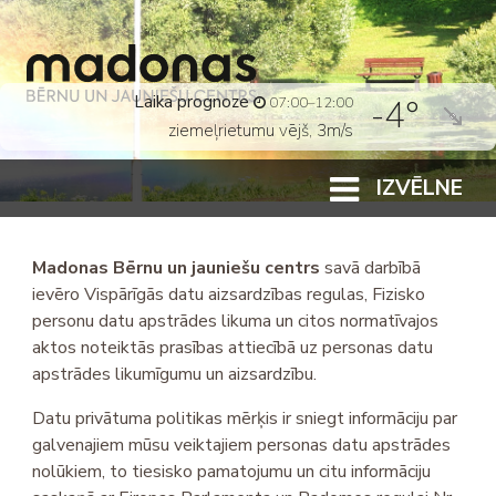
Laika prognoze
-4°
07:00–12:00
ziemeļrietumu vējš, 3m/s
IZVĒLNE
Madonas Bērnu un jauniešu centrs
savā darbībā
ievēro
Vispārīgās datu aizsardzības regulas
,
Fizisko
personu datu apstrādes likuma
un citos normatīvajos
aktos noteiktās prasības attiecībā uz personas datu
apstrādes likumīgumu un aizsardzību.
Datu privātuma politikas mērķis ir sniegt informāciju par
galvenajiem mūsu veiktajiem personas datu apstrādes
nolūkiem, to tiesisko pamatojumu un citu informāciju