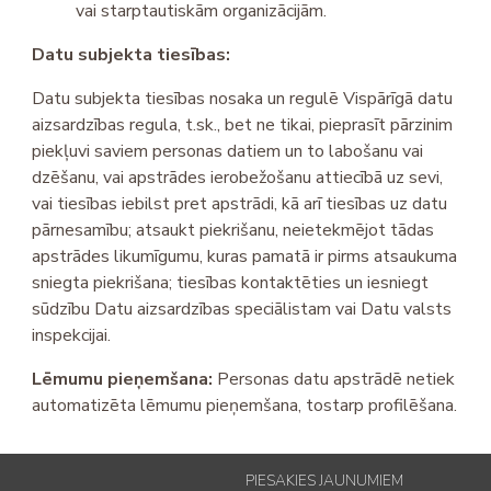
vai starptautiskām organizācijām.
Datu subjekta tiesības:
Datu subjekta tiesības nosaka un regulē Vispārīgā datu
aizsardzības regula, t.sk., bet ne tikai, pieprasīt pārzinim
piekļuvi saviem personas datiem un to labošanu vai
dzēšanu, vai apstrādes ierobežošanu attiecībā uz sevi,
vai tiesības iebilst pret apstrādi, kā arī tiesības uz datu
pārnesamību; atsaukt piekrišanu, neietekmējot tādas
apstrādes likumīgumu, kuras pamatā ir pirms atsaukuma
sniegta piekrišana; tiesības kontaktēties un iesniegt
sūdzību Datu aizsardzības speciālistam vai Datu valsts
inspekcijai.
Lēmumu pieņemšana:
Personas datu apstrādē netiek
automatizēta lēmumu pieņemšana, tostarp profilēšana.
PIESAKIES JAUNUMIEM