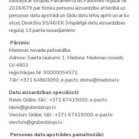
saskaņā ar Eiropas Parlamenta un Padomes regulai Nr.
2016/679 par fizisku personu aizsardzību attiecībā uz
personas datu apstrādi un šādu datu brīvu apriti un ar ko
atceļ Direktīvu 95/46/EK (Vispārīgā datu aizsardzības
regula) 13.panta nosacījumiem:
Pārzinis:
Madonas novada pašvaldība
Adrese: Saieta laukums 1, Madona, Madonas novads,
LV-4801
reģistrācijas Nr. 90000054572,
Tālr. +371 64860090, e-pasts: dome@madona.lv
Datu aizsardzības speciālisti:
Raivis Grūbe, tālr.: +371 67419000, e-pasts:
raivis@grubesbirojs.lv
Viesturs Grūbe, tālr.: +371 67419000, e-pasts:
viesturs@grubesbirojs.lv
Personas datu apstrādes pamatnolūki: