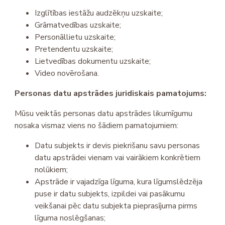
Izglītības iestāžu audzēkņu uzskaite;
Grāmatvedības uzskaite;
Personāllietu uzskaite;
Pretendentu uzskaite;
Lietvedības dokumentu uzskaite;
Video novērošana.
Personas datu apstrādes juridiskais pamatojums:
Mūsu veiktās personas datu apstrādes likumīgumu
nosaka vismaz viens no šādiem pamatojumiem:
Datu subjekts ir devis piekrišanu savu personas
datu apstrādei vienam vai vairākiem konkrētiem
nolūkiem;
Apstrāde ir vajadzīga līguma, kura līgumslēdzēja
puse ir datu subjekts, izpildei vai pasākumu
veikšanai pēc datu subjekta pieprasījuma pirms
līguma noslēgšanas;