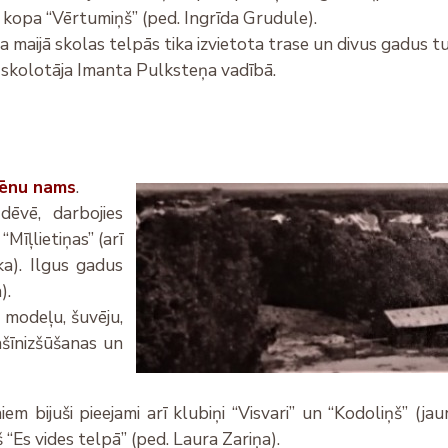
 kopa “Vērtumiņš” (ped. Ingrīda Grudule).
 maijā skolas telpās tika izvietota trase un divus gadus 
 skolotāja Imanta Pulksteņa vadībā.
ēnu nams
.
dēvē, darbojies
Mīļlietiņas” (arī
ka). Ilgus gadus
).
modeļu, šuvēju,
ašīnizšūšanas un
 bijuši pieejami arī klubiņi “Visvari” un “Kodoliņš” (jauni
š “Es vides telpā” (ped. Laura Zariņa).