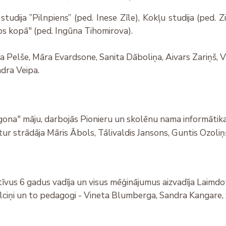
tudija ”Pilnpiens” (ped. Inese Zīle), Kokļu studija (ped. Z
s kopā" (ped. Ingūna Tihomirova).
Vija Pelše, Māra Evardsone, Sanita Dāboliņa, Aivars Zariņš,
ndra Veipa.
ona" māju, darbojās Pionieru un skolēnu nama informātika
 tur strādāja Māris Ābols, Tālivaldis Jansons, Guntis Ozoli
īvus 6 gadus vadīja un visus mēģinājumus aizvadīja Laimdo
pulciņi un to pedagogi - Vineta Blumberga, Sandra Kangare,