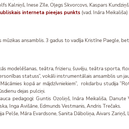
olfs Kalniņš, Inese Zīle, Oļegs Skvorcovs, Kaspars Kundzi
ubliskais interneta pieejas punkts
(vad. Ināra Meikališa)
s mūzikas ansamblis. 3 gadus to vadīja Kristīne Paegle, be
 modelēšanas, teātra, frizieru, šuvēju, teātra sporta, flor
ersonības statuss”, vokāli instrumentālais ansamblis un jau
Mācāmies kopā ar mājdzīvniekiem”, rokdarbu studija ”Rotā
ūsdienu dejas pulciņi.
a pedagogi: Guntis Ozoliņš, Ināra Meikališa, Danute V
ska, Inga Avišāne, Edmunds Vestmanis, Andris Trečaks.
ja Pelše, Māra Evardsone, Sanita Dāboliņa, Aivars Zariņš, 