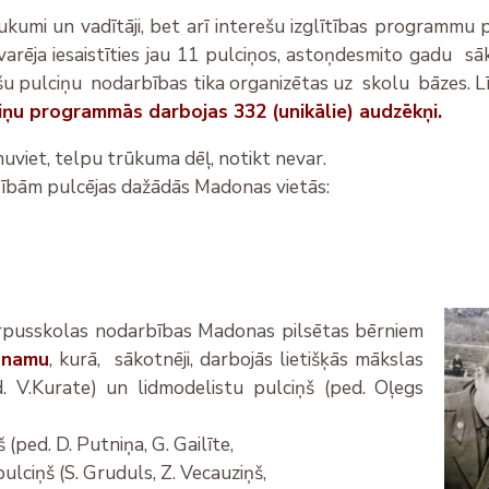
ukumi un vadītāji, bet arī interešu izglītības programmu p
varēja iesaistīties jau 11 pulciņos, astoņdesmito gadu 
ešu pulciņu nodarbības tika organizētas uz skolu bāzes. L
ņu programmās darbojas 332 (unikālie) audzēkņi.
nuviet, telpu trūkuma dēļ, notikt nevar.
bībām pulcējas dažādās Madonas vietās:
 ārpusskolas nodarbības Madonas pilsētas bērniem
 namu
, kurā, sākotnēji, darbojās lietišķās mākslas
d. V.Kurate) un lidmodelistu pulciņš (ped. Oļegs
(ped. D. Putniņa, G. Gailīte,
ulciņš (S. Gruduls, Z. Vecauziņš,