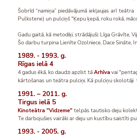
Šobrīd “namiņa” piedāvājumā iekļaujas arī teātra s
Pulkstene) un pulciņš "Ķepu ķepā, roku rokā, māco
Gadu gaitā, kā metodiķi, strādājuši: Līga Grāvīte, 
Šo darbu turpina Lienīte Ozolniece, Dace Sināte, I
1989. - 1993. g.
Rīgas ielā 4
4 gadus ēkā, ko daudzi apzīst tā
Arhīva
vai "pentag
kārtošanas un teātra pulciņi. Kā pulciņu skolotāji
1991. – 2011. g.
Tirgus ielā 5
Kinoteātra "Vidzeme"
telpās tautisko deju kolekt
Te darbojušies vairāki ar deju un kustību saistīti 
1993. - 2005. g.