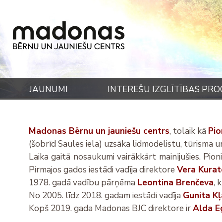
JAUNUMI
INTEREŠU IZGLĪTĪBAS P
Madonas Bērnu un jauniešu centrs
, tolaik kā
Pio
(šobrīd Saules iela) uzsāka lidmodelistu, tūrisma u
Laika gaitā nosaukumi vairākkārt mainījušies. P
Pirmajos gados iestādi vadīja direktore
Vera Kurat
1978.
gadā vadību pārņēma
Leontina Brenčeva
, 
No 2005. līdz 2018. gadam iestādi vadīja
Gunita Kļ
Kopš 2019. gada Madonas BJC direktore ir
Alda Eg