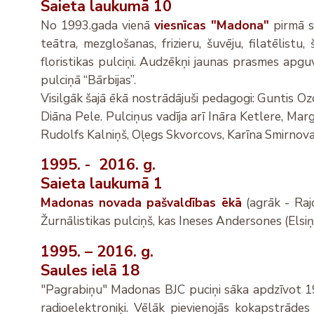
Saieta laukumā 10
No 1993.gada vienā
viesnīcas "Madona"
pirmā s
teātra, mezglošanas, frizieru, šuvēju, filatēlist
floristikas pulciņi. Audzēkņi jaunas prasmes apgu
pulciņā “Bārbijas”.
Visilgāk šajā ēkā nostrādājuši pedagogi: Guntis Ozo
Diāna Pele. Pulciņus vadīja arī Ināra Ketlere, Mar
Rudolfs Kalniņš, Oļegs Skvorcovs, Karīna Smirnov
1995. - 2016. g.
Saieta laukumā 1
Madonas novada pašvaldības ēkā
(agrāk - Raj
Žurnālistikas pulciņš, kas Ineses Andersones (Elsi
1995. – 2016. g.
Saules ielā 18
"Pagrabiņu" Madonas BJC puciņi sāka apdzīvot 1995.
radioelektroniķi. Vēlāk pievienojās kokapstrādes