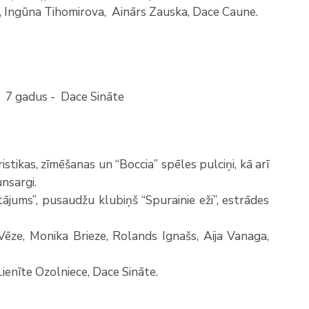
ņš, Ingūna Tihomirova, Ainārs Zauska, Dace Caune.
t 7 gadus - Dace Sināte
istikas, zīmēšanas un “Boccia” spēles pulciņi, kā arī
nsargi.
jums”, pusaudžu klubiņš “Spurainie eži”, estrādes
ēze, Monika Brieze, Rolands Ignašs, Aija Vanaga,
Lienīte Ozolniece, Dace Sināte.