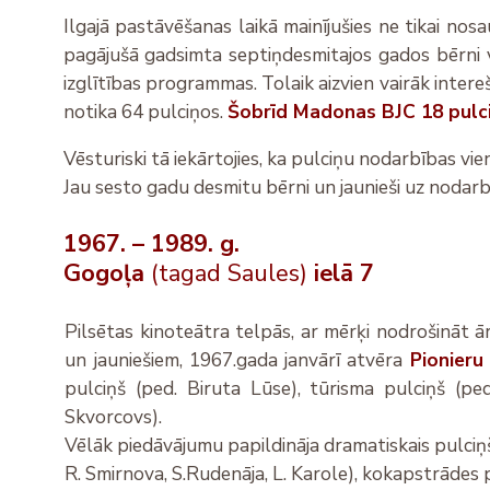
Ilgajā pastāvēšanas laikā mainījušies ne tikai nosa
pagājušā gadsimta septiņdesmitajos gados bērni 
izglītības programmas. Tolaik aizvien vairāk inter
notika 64 pulciņos.
Šobrīd Madonas BJC 18 pulci
Vēsturiski tā iekārtojies, ka pulciņu nodarbības vie
Jau sesto gadu desmitu bērni un jaunieši uz nodar
1967. – 1989. g.
Gogoļa
(tagad Saules)
ielā 7
Pilsētas kinoteātra telpās, ar mērķi nodrošināt
un jauniešiem, 1967.gada janvārī atvēra
Pionieru
pulciņš (ped. Biruta Lūse), tūrisma pulciņš (pe
Skvorcovs).
Vēlāk piedāvājumu papildināja dramatiskais pulciņš 
R. Smirnova, S.Rudenāja, L. Karole), kokapstrādes p