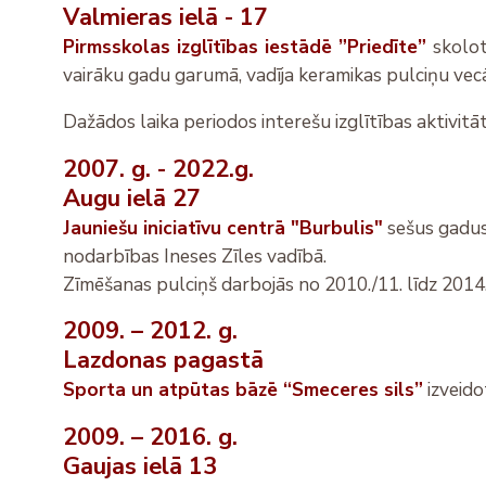
Valmieras ielā - 17
Pirmsskolas izglītības iestādē ”Priedīte”
skolot
vairāku gadu garumā, vadīja keramikas pulciņu ve
Dažādos laika periodos interešu izglītības aktivitā
2007. g. - 2022.g.
Augu ielā 27
Jauniešu iniciatīvu centrā "Burbulis"
sešus gadus 
nodarbības Ineses Zīles vadībā.
Zīmēšanas pulciņš darbojās no 2010./11. līdz 2014.
2009. – 2012. g.
Lazdonas pagastā
Sporta un atpūtas bāzē “Smeceres sils”
izveido
2009. – 2016. g.
Gaujas ielā 13