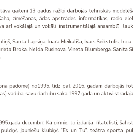
tāva gaitenī 13 gadus ražīgi darbojās tehniskās modelēša
u, šaha, zīmēšanas, ādas apstrādes, informātikas, radio el
va arī vokālajā un vokāli instrumentālajā ansamblī, lauku
liņš, Santa Lapsiņa, Ināra Meikališa, Ivars Seikstulis, Inga
grieta Broka, Nelda Rusinova, Vineta Blumberga, Sanita Sir
a
ona padome) no1995. līdz pat 2016. gadam darbojās foto
ņas) vadībā, savu darbību sāka 1997.gadā un aktīvi strādāj
gada decembrī. Kā pirmie, to izdarīja filatēlisti, šahist
 pulciņš, jauniešu klubiņš ”Es un Tu”, teātra sporta pu