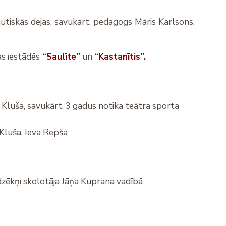
utiskās dejas, savukārt, pedagogs Māris Karlsons,
as iestādēs
“Saulīte”
un
“Kastanītis”.
 - Kluša, savukārt, 3 gadus notika teātra sporta
-Kluša, Ieva Repša
dzēkņi skolotāja Jāņa Kuprana vadībā