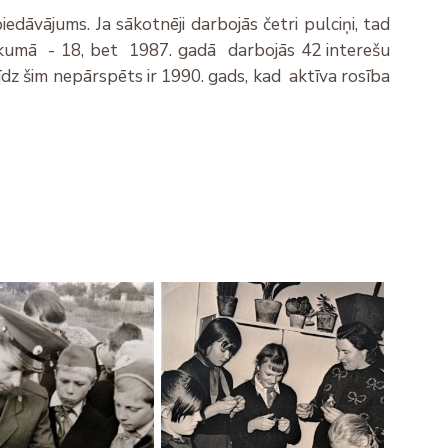
iedāvājums. Ja sākotnēji darbojās četri pulciņi, tad
sākumā - 18, bet 1987. gadā darbojās 42 interešu
īdz šim nepārspēts ir 1990. gads, kad aktīva rosība