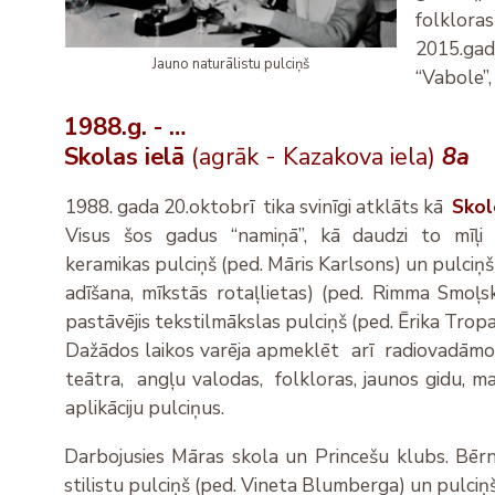
folkloras
2015.gada
Jauno naturālistu pulciņš
“Vabole”,
1988.g. - …
Skolas ielā
(agrāk - Kazakova iela)
8a
1988. gada 20.oktobrī tika svinīgi atklāts kā
Skol
Visus šos gadus “namiņā”, kā daudzi to mīļi 
keramikas pulciņš (ped. Māris Karlsons) un pulciņš “
adīšana, mīkstās rotaļlietas) (ped. Rimma Smoļs
pastāvējis tekstilmākslas pulciņš (ped. Ērika Tropa
Dažādos laikos varēja apmeklēt arī radiovadāmo 
teātra, angļu valodas, folkloras, jaunos gidu, m
aplikāciju pulciņus.
Darbojusies Māras skola un Princešu klubs. Bērniem
stilistu pulciņš (ped. Vineta Blumberga) un pu
lciņ