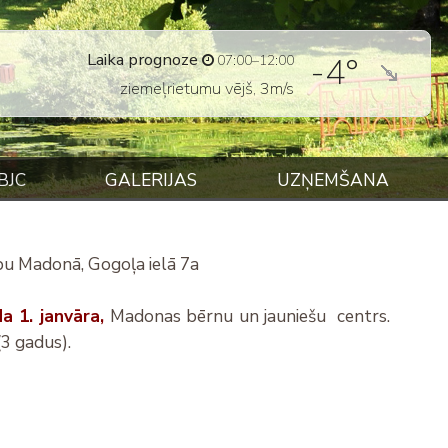
Laika prognoze
-4°
07:00–12:00
ziemeļrietumu vējš, 3m/s
BJC
GALERIJAS
UZŅEMŠANA
bu Madonā, Gogoļa ielā 7a
a 1. janvāra,
Madonas bērnu un jauniešu centrs.
(3 gadus).