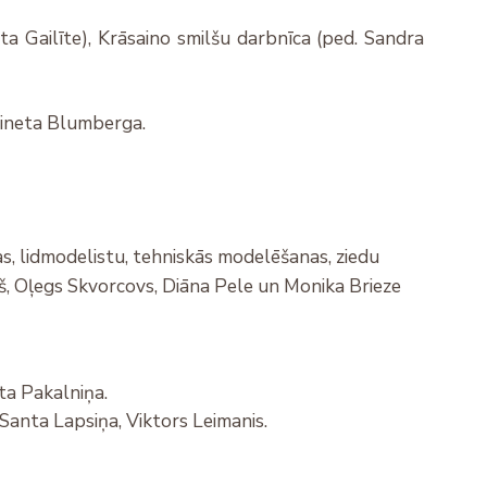
ita Gailīte), Krāsaino smilšu darbnīca (ped. Sandra
 Vineta Blumberga.
s, lidmodelistu, tehniskās modelēšanas, ziedu
ņš, Oļegs Skvorcovs, Diāna Pele un Monika Brieze
ta Pakalniņa.
 Santa Lapsiņa, Viktors Leimanis.