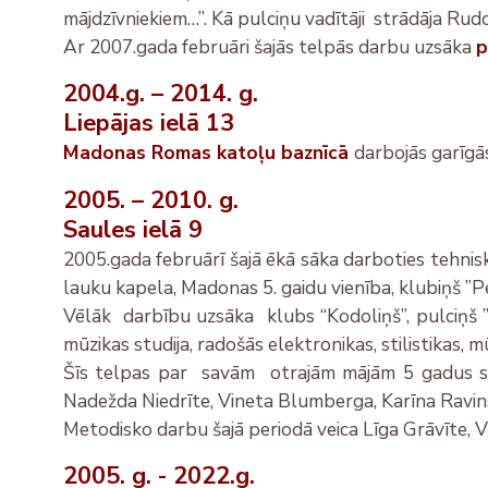
mājdzīvniekiem…”. Kā pulciņu vadītāji strādāja Rud
Ar 2007.gada februāri šajās telpās darbu uzsāka
p
2004.g. – 2014. g.
Liepājas ielā 13
Madonas Romas katoļu baznīcā
darbojās garīgā
2005. – 2010. g.
Saules ielā 9
2005.gada februārī šajā ēkā sāka darboties tehniskās
lauku kapela, Madonas 5. gaidu vienība, klubiņš ”P
Vēlāk darbību uzsāka klubs “Kodoliņš”, pulciņš ”
mūzikas studija, radošās elektronikas, stilistikas, m
Šīs telpas par savām otrajām mājām 5 gadus sauc
Nadežda Niedrīte, Vineta Blumberga, Karīna Ravin
Metodisko darbu šajā periodā veica Līga Grāvīte, Vi
2005. g. - 2022.g.