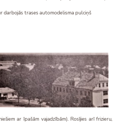
tur darbojās trases automodelisma pulciņš
ešiem ar īpašām vajadzībām). Rosījies arī frizieru,