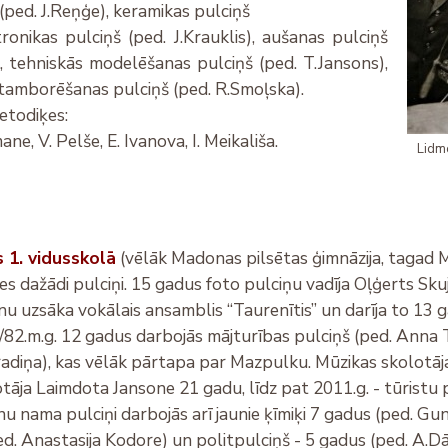
(ped. J.Reņģe), keramikas pulciņš
tronikas pulciņš (ped. J.Krauklis), aušanas pulciņš
), tehniskās modelēšanas pulciņš (ped. T.Jansons),
tamborēšanas pulciņš (ped. R.Smoļska).
etodiķes:
ne, V. Pelše, E. Ivanova, I. Meikališa.
Lidm
1. vidusskolā
(vēlāk Madonas pilsētas ģimnāzija, tagad M
es dažādi pulciņi. 15 gadus foto pulciņu vadīja Oļģerts Sku
u uzsāka vokālais ansamblis “Taurenītis” un darīja to 13 g
82.m.g. 12 gadus darbojās mājturības pulciņš (ped. Anna T
adiņa), kas vēlāk pārtapa par Mazpulku. Mūzikas skolotāja
tāja Laimdota Jansone 21 gadu, līdz pat 2011.g. - tūristu 
u nama pulciņi darbojās arī jaunie ķīmiķi 7 gadus (ped. Gunt
d. Anastasija Kodore) un politpulciņš - 5 gadus (ped. A.Dāme