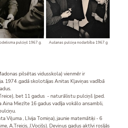
odelisma pulciņš 1967.g.
Aušanas pulciņa nodarbība 1967.g
adonas pilsētas vidusskola) vienmēr ir
ja. 1974 .gadā skolotājas Anitas Kļaviņas vadībā
adus.
reice), bet 11 gadus - naturālistu pulciņš (ped.
 Aina Miezīte 16 gadus vadīja vokālo ansambli,
pulciņu.
a Viļuma , Līvija Tomiņa), jaunie matemātiķi - 6
, A.Treicis, J.Vocišs). Deviņus gadus aktīvi rosījās