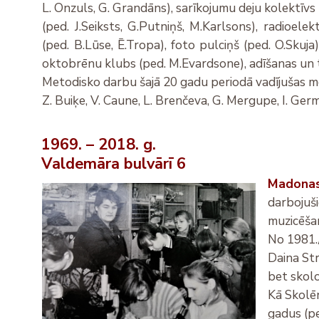
L. Onzuls, G. Grandāns), sarīkojumu deju kolektīvs 
(ped. J.Seiksts, G.Putniņš, M.Karlsons), radioelek
(ped. B.Lūse, Ē.Tropa), foto pulciņš (ped. O.Skuja
oktobrēnu klubs (ped. M.Evardsone), adīšanas un 
Metodisko darbu šajā 20 gadu periodā vadījušas m
Z. Buiķe, V. Caune,
L. Brenčeva, G. Mergupe, I. Germa
1969. – 2018. g.
Valdemāra bulvārī 6
Madonas 
darbojuši
muzicēšan
No 1981./
Daina Str
bet skolo
Kā Skolēn
gadus (pe