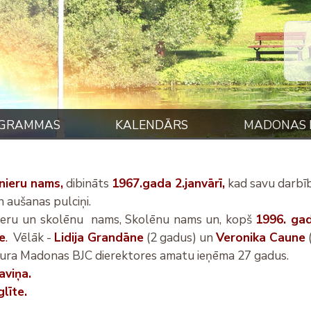
ROGRAMMAS
KALENDĀRS
MADONAS 
nieru nams,
dibināts
1967.gada 2.janvārī,
kad savu darbī
n aušanas pulciņi.
ionieru un skolēnu nams, Skolēnu nams un, kopš
1996. gad
e
.
Vēlāk -
Lidija Grandāne
(2 gadus) un
Veronika Caune
kura Madonas BJC dierektores amatu ieņēma 27 gadus.
aviņa.
līte.