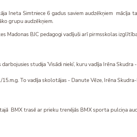
āja Ineta Simtniece 6 gadus saviem audzēkņiem mācīja ta
cāko grupu audzēkņiem.
tes Madonas BJC pedagogi vadījuši arī pirmsskolas izglītīb
darbojusies studija ’Visādi nieki’, kuru vadīja Irēna Skudra
/15.m.g. To vadīja skolotājas - Danute Vēze, Irēna Skudra
tajā BMX trasē ar prieku trenējās BMX sporta pulciņa au