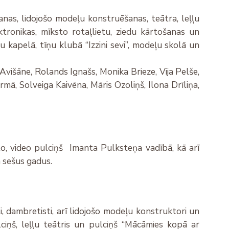
nas, lidojošo modeļu konstruēšanas, teātra, leļļu
ektronikas, mīksto rotaļlietu, ziedu kārtošanas un
 kapelā, tīņu klubā “Izzini sevi”, modeļu skolā un
 Avišāne, Rolands Ignašs, Monika Brieze, Vija Pelše,
mā, Solveiga Kaivēna, Māris Ozoliņš, Ilona Drīliņa,
, video pulciņš Imanta Pulksteņa vadībā, kā arī
a sešus gadus.
i, dambretisti, arī lidojošo modeļu konstruktori un
lciņš, leļļu teātris un pulciņš “Mācāmies kopā ar